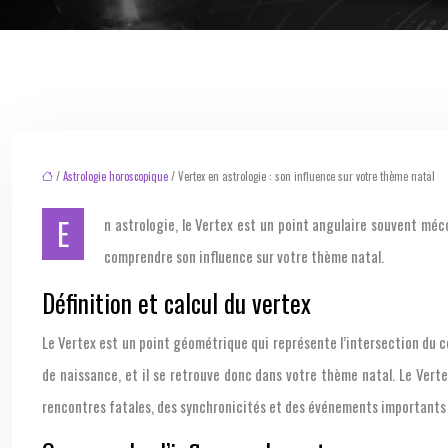
/
Astrologie horoscopique
/ Vertex en astrologie : son influence sur votre thème natal
En astrologie, le Vertex est un point angulaire souvent méconnu. Ce point, souvent considéré comme un point de destin, peut influencer profondément votre existence. Plongez dans l’univers du Vertex pour
comprendre son influence sur votre thème natal.
Définition et calcul du vertex
Le Vertex est un point géométrique qui représente l’intersection du cerc
de naissance, et il se retrouve donc dans votre thème natal. Le Verte
rencontres fatales, des synchronicités et des événements importants d